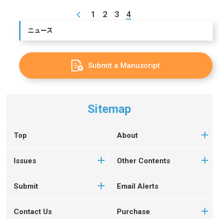
1
2
3
4
ニュース
Submit a Manuscript
Sitemap
Top
About
Issues
Other Contents
Submit
Email Alerts
Contact Us
Purchase