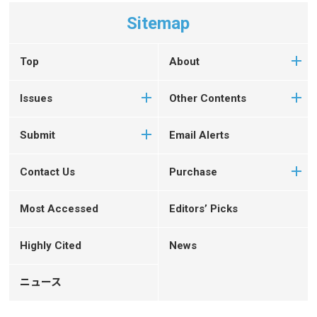
Sitemap
Top
About
Issues
Other Contents
Submit
Email Alerts
Contact Us
Purchase
Most Accessed
Editors’ Picks
Highly Cited
News
ニュース