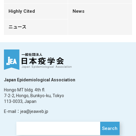
Highly Cited
News
ニュース
Japan Epidemiological Association
Hongo MT bldg. 4th fl.
7-2-2, Hongo, Bunkyo-ku, Tokyo
113-0033, Japan
E-mail：jea@jeaweb.jp
Search