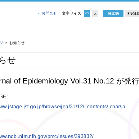
お問合せ
文字サイズ
ジ
お知らせ
らせ
rnal of Epidemiology Vol.31 No.1
GE:
www.jstage.jst.go.jp/browse/jea/31/12/_contents/-char/ja
www.ncbi.nlm.nih.gov/pmc/issues/393832/