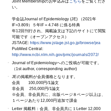
Joint Membershipのお申込みは
こちら
をご覧くださ
い。
学会誌Journal of Epidemiology (JE) （2021年
IF=3.809
）５年IF＝4.748 に係る特典
年12回刊行され、掲載論文は下記のサイトにて閲覧
可能です（オープンアクセス）
JSTAGE:
https://www.jstage.jst.go.jp/browse/jea
PubMed Central:
http://www.ncbi.nlm.nih.gov/pmc/journals/2072/
Journal of Epidemiologyへのご投稿が可能です。
（1st author, corresponding author)
JEの掲載料が会員価格となります。
会員 100,000円/1論文
非会員 250,000円/1論文
※会員、非会員共に、出版ページ８ページ以上は、
１ページあたり12,000円追加で課金
Letter 掲載料：会員、非会員共に１Letter 12,000