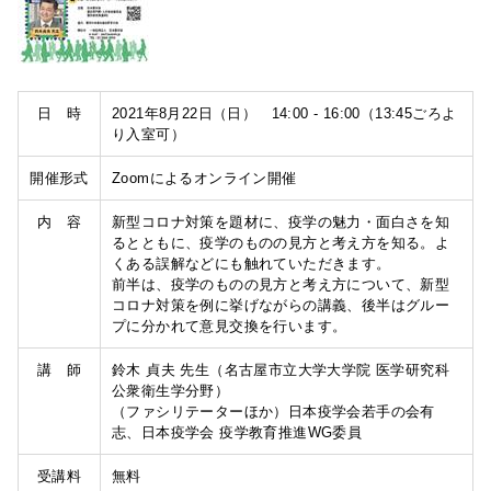
日 時
2021年8月22日（日） 14:00 - 16:00（13:45ごろよ
り入室可）
開催形式
Zoomによるオンライン開催
内 容
新型コロナ対策を題材に、疫学の魅力・面白さを知
るとともに、疫学のものの見方と考え方を知る。よ
くある誤解などにも触れていただきます。
前半は、疫学のものの見方と考え方について、新型
コロナ対策を例に挙げながらの講義、後半はグルー
プに分かれて意見交換を行います。
講 師
鈴木 貞夫 先生（名古屋市立大学大学院 医学研究科
公衆衛生学分野）
（ファシリテーターほか）日本疫学会若手の会有
志、日本疫学会 疫学教育推進WG委員
受講料
無料