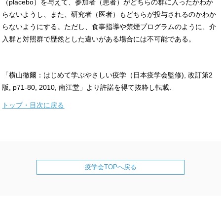
（placebo）を与えて、参加者（患者）がどちらの群に入ったかわか
らないようし、また、研究者（医者）もどちらが投与されるのかわか
らないようにする。ただし、食事指導や禁煙プログラムのように、介
入群と対照群で歴然とした違いがある場合には不可能である。
「横山徹爾：はじめて学ぶやさしい疫学（日本疫学会監修), 改訂第2
版, p71-80, 2010, 南江堂」より許諾を得て抜粋し転載.
トップ・目次に戻る
疫学会TOPへ戻る